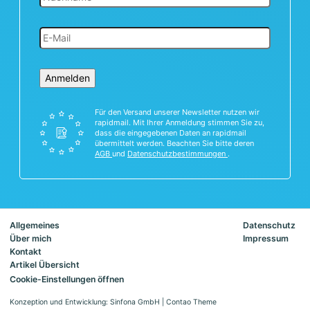
Anmelden
Für den Versand unserer Newsletter nutzen wir
rapidmail. Mit Ihrer Anmeldung stimmen Sie zu,
dass die eingegebenen Daten an rapidmail
übermittelt werden. Beachten Sie bitte deren
AGB
und
Datenschutzbestimmungen
.
Allgemeines
Datenschutz
Über mich
Impressum
Kontakt
Artikel Übersicht
Cookie-Einstellungen öffnen
Konzeption und Entwicklung: Sinfona GmbH
|
Contao Theme