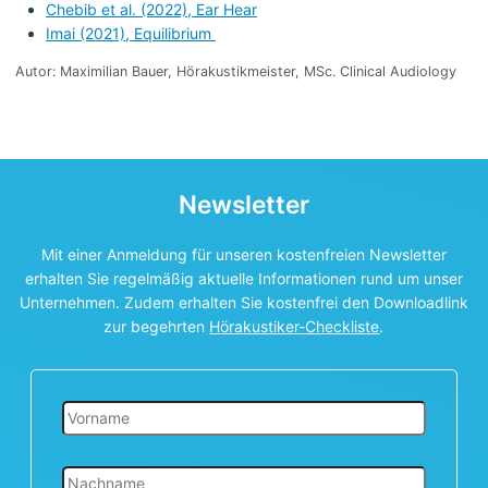
Chebib et al. (2022), Ear Hear
Imai (2021), Equilibrium
Autor: Maximilian Bauer, Hörakustikmeister, MSc. Clinical Audiology
Newsletter
Mit einer Anmeldung für unseren kostenfreien Newsletter
erhalten Sie regelmäßig aktuelle Informationen rund um unser
Unternehmen. Zudem erhalten Sie kostenfrei den Downloadlink
zur begehrten
Hörakustiker-Checkliste
.