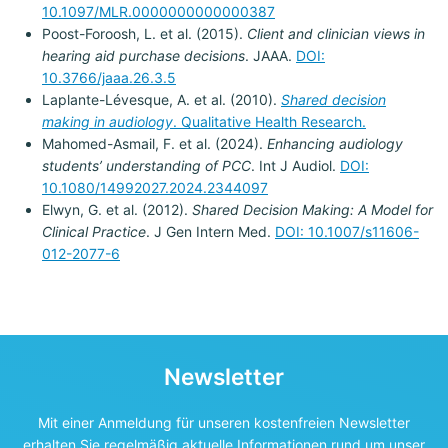
10.1097/MLR.0000000000000387
Poost-Foroosh, L. et al. (2015).
Client and clinician views in
hearing aid purchase decisions
. JAAA.
DOI:
10.3766/jaaa.26.3.5
Laplante-Lévesque, A. et al. (2010).
Shared decision
making in audiology
. Qualitative Health Research.
Mahomed-Asmail, F. et al. (2024).
Enhancing audiology
students’ understanding of PCC
. Int J Audiol.
DOI:
10.1080/14992027.2024.2344097
Elwyn, G. et al. (2012).
Shared Decision Making: A Model for
Clinical Practice
. J Gen Intern Med.
DOI: 10.1007/s11606-
012-2077-6
Newsletter
Mit einer Anmeldung für unseren kostenfreien Newsletter
erhalten Sie regelmäßig aktuelle Informationen rund um unser