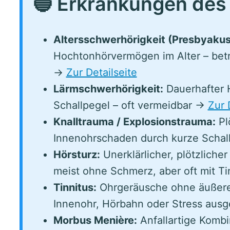
🔵 Erkrankungen des
Altersschwerhörigkeit (Presbyakus
Hochtonhörvermögen im Alter – betri
→
Zur Detailseite
Lärmschwerhörigkeit:
Dauerhafter 
Schallpegel – oft vermeidbar →
Zur 
Knalltrauma / Explosionstrauma:
Plö
Innenohrschaden durch kurze Schall
Hörsturz:
Unerklärlicher, plötzliche
meist ohne Schmerz, aber oft mit Ti
Tinnitus:
Ohrgeräusche ohne äußere 
Innenohr, Hörbahn oder Stress ausg
Morbus Menière:
Anfallartige Kombi