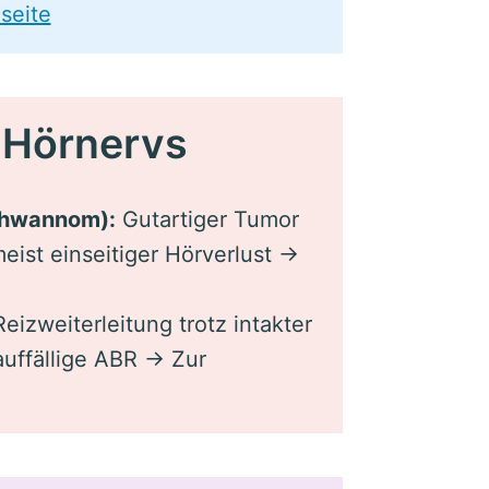
lseite
 Hörnervs
chwannom):
Gutartiger Tumor
ist einseitiger Hörverlust →
eizweiterleitung trotz intakter
auffällige ABR → Zur