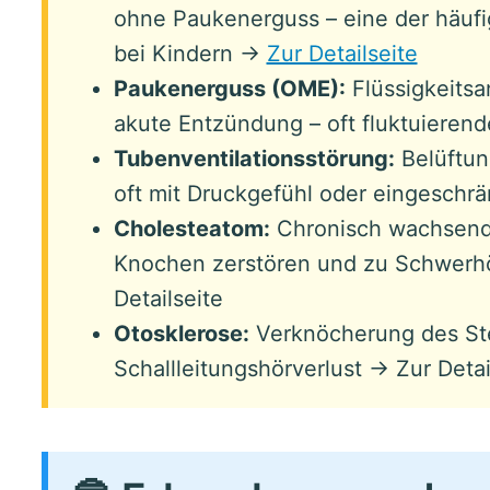
ohne Paukenerguss – eine der häufi
bei Kindern →
Zur Detailseite
Paukenerguss (OME):
Flüssigkeits
akute Entzündung – oft fluktuierend
Tubenventilationsstörung:
Belüftun
oft mit Druckgefühl oder eingesch
Cholesteatom:
Chronisch wachsende
Knochen zerstören und zu Schwerhö
Detailseite
Otosklerose:
Verknöcherung des Ste
Schallleitungshörverlust → Zur Detai