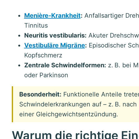
Menière-Krankheit
:
Anfallsartiger Dre
Tinnitus
Neuritis vestibularis:
Akuter Drehschwin
Vestibuläre Migräne
:
Episodischer Sch
Kopfschmerz
Zentrale Schwindelformen:
z. B. bei M
oder Parkinson
Besonderheit:
Funktionelle Anteile tret
Schwindelerkrankungen auf – z. B. nach
einer Gleichgewichtsentzündung.
Warum die richtige Ei