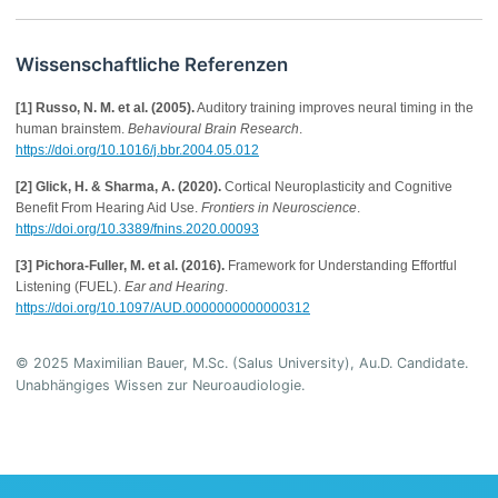
Wissenschaftliche Referenzen
[1] Russo, N. M. et al. (2005).
Auditory training improves neural timing in the
human brainstem.
Behavioural Brain Research
.
https://doi.org/10.1016/j.bbr.2004.05.012
[2] Glick, H. & Sharma, A. (2020).
Cortical Neuroplasticity and Cognitive
Benefit From Hearing Aid Use.
Frontiers in Neuroscience
.
https://doi.org/10.3389/fnins.2020.00093
[3] Pichora-Fuller, M. et al. (2016).
Framework for Understanding Effortful
Listening (FUEL).
Ear and Hearing
.
https://doi.org/10.1097/AUD.0000000000000312
© 2025 Maximilian Bauer, M.Sc. (Salus University), Au.D. Candidate.
Unabhängiges Wissen zur Neuroaudiologie.