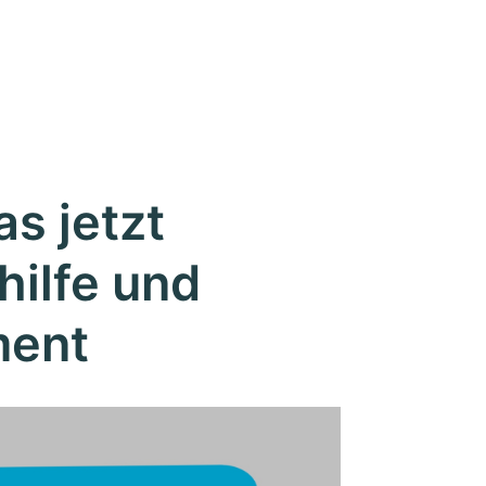
as jetzt
hilfe und
ment