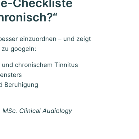
te-Checkliste
chronisch?“
n besser einzuordnen – und zeigt
h zu googeln:
 und chronischem Tinnitus
ensters
d Beruhigung
, MSc. Clinical Audiology