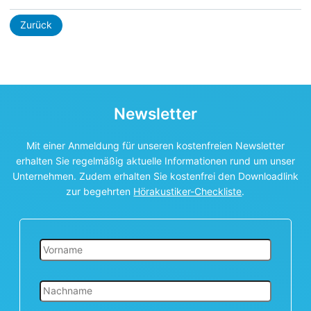
Zurück
Newsletter
Mit einer Anmeldung für unseren kostenfreien Newsletter
erhalten Sie regelmäßig aktuelle Informationen rund um unser
Unternehmen. Zudem erhalten Sie kostenfrei den Downloadlink
zur begehrten
Hörakustiker-Checkliste
.