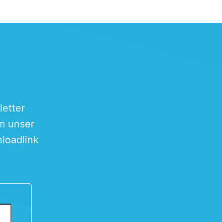
etter
um unser
loadlink