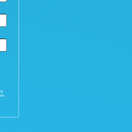
ng
den.