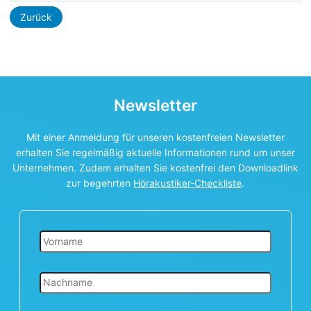
Zurück
Newsletter
Mit einer Anmeldung für unseren kostenfreien Newsletter
erhalten Sie regelmäßig aktuelle Informationen rund um unser
Unternehmen. Zudem erhalten Sie kostenfrei den Downloadlink
zur begehrten
Hörakustiker-Checkliste
.