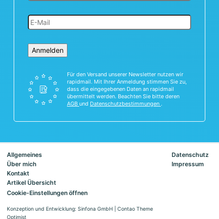
Anmelden
Für den Versand unserer Newsletter nutzen wir
rapidmail. Mit Ihrer Anmeldung stimmen Sie zu,
dass die eingegebenen Daten an rapidmail
übermittelt werden. Beachten Sie bitte deren
AGB
und
Datenschutzbestimmungen
.
Allgemeines
Datenschutz
Über mich
Impressum
Kontakt
Artikel Übersicht
Cookie-Einstellungen öffnen
Konzeption und Entwicklung: Sinfona GmbH
|
Contao Theme
Optimist