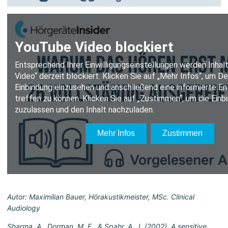
Autor: Maximilian Bauer, Hörakustikmeister, MSc. Clinical
Audiology
Sharma, A., Dorman, M. F., & Spahr, A. J. (2002). A sensitive