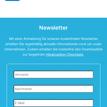
Newsletter
Mit einer Anmeldung für unseren kostenfreien Newsletter
erhalten Sie regelmäßig aktuelle Informationen rund um unser
Unternehmen. Zudem erhalten Sie kostenfrei den Downloadlink
zur begehrten
Hörakustiker-Checkliste
.