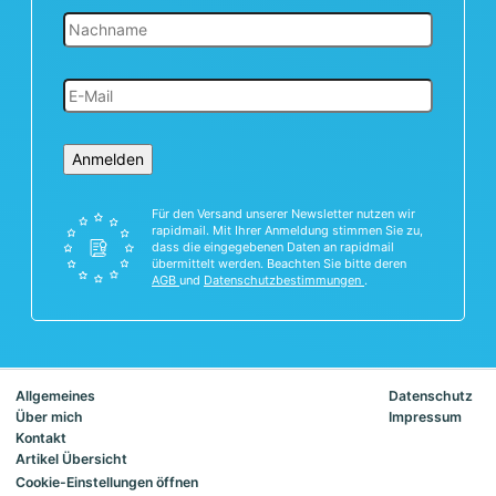
Anmelden
Für den Versand unserer Newsletter nutzen wir
rapidmail. Mit Ihrer Anmeldung stimmen Sie zu,
dass die eingegebenen Daten an rapidmail
übermittelt werden. Beachten Sie bitte deren
AGB
und
Datenschutzbestimmungen
.
Allgemeines
Datenschutz
Über mich
Impressum
Kontakt
Artikel Übersicht
Cookie-Einstellungen öffnen