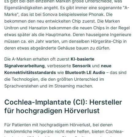
Es gibt bei den einzelnen Marken große Unterschiede, was
Eigenständigkeiten angeht. Es gibt immer eine sogenannte "A-
Marke", das ist bei Sonova beispielsweise Phonak. Die
bekommen den neu entwickelten Chip zuerst. Die Marken
Unitron und Hansaton bekommen die neuen Chips in der Regel
etwas später als die Hauptmarke. Deren hauseigene Ingenieure
müssen ca. ein Jahr warten, um denselben Hörgeräte-Chip in
deren etwas abgeänderte Gehäuse bauen zu dürfen.
Die A-Marken erhalten oft zuerst
KI-basierte
Signalverarbeitung
, verbesserte
Sensorik
und
neue
Konnektivitätsstandards
wie
Bluetooth LE Audio
– das sind
die Technologien, die den größten Unterschied im
Sprachverstehen und im Streaming machen.
Cochlea-Implantate (CI): Hersteller
für hochgradigen Hörverlust
Für Patienten mit hochgradigem Hörverlust, bei denen
herkömmliche Hörgeräte nicht mehr helfen, bieten Cochlea-