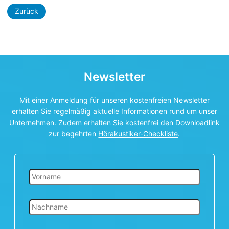
Zurück
Newsletter
Mit einer Anmeldung für unseren kostenfreien Newsletter
erhalten Sie regelmäßig aktuelle Informationen rund um unser
Unternehmen. Zudem erhalten Sie kostenfrei den Downloadlink
zur begehrten
Hörakustiker-Checkliste
.