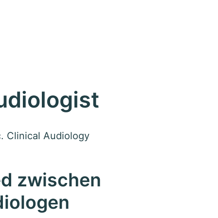
udiologist
 Clinical Audiology
ed zwischen
diologen