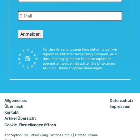
Anmelden
Für den Versand unserer Newsletter nutzen wir
rapidmail. Mit Ihrer Anmeldung stimmen Sie zu,
dass die eingegebenen Daten an rapidmail
übermittelt werden. Beachten Sie bitte deren
AGB
und
Datenschutzbestimmungen
.
Allgemeines
Datenschutz
Über mich
Impressum
Kontakt
Artikel Übersicht
Cookie-Einstellungen öffnen
Konzeption und Entwicklung: Sinfona GmbH
|
Contao Theme