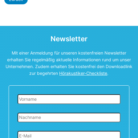
Newsletter
Mit einer Anmeldung für unseren kostenfreien Newsletter
erhalten Sie regelmäßig aktuelle Informationen rund um unser
Unternehmen. Zudem erhalten Sie kostenfrei den Downloadlink
zur begehrten
Hörakustiker-Checkliste
.