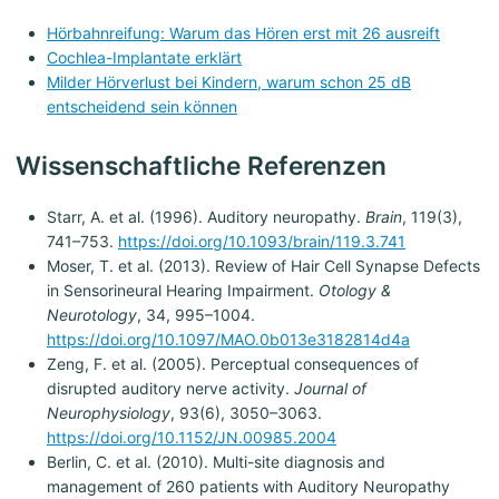
Hörbahnreifung: Warum das Hören erst mit 26 ausreift
Cochlea-Implantate erklärt
Milder Hörverlust bei Kindern, warum schon 25 dB
entscheidend sein können
Wissenschaftliche Referenzen
Starr, A. et al. (1996). Auditory neuropathy.
Brain
, 119(3),
741–753.
https://doi.org/10.1093/brain/119.3.741
Moser, T. et al. (2013). Review of Hair Cell Synapse Defects
in Sensorineural Hearing Impairment.
Otology &
Neurotology
, 34, 995–1004.
https://doi.org/10.1097/MAO.0b013e3182814d4a
Zeng, F. et al. (2005). Perceptual consequences of
disrupted auditory nerve activity.
Journal of
Neurophysiology
, 93(6), 3050–3063.
https://doi.org/10.1152/JN.00985.2004
Berlin, C. et al. (2010). Multi-site diagnosis and
management of 260 patients with Auditory Neuropathy