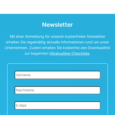
Newsletter
Mit einer Anmeldung für unseren kostenfreien Newsletter
erhalten Sie regelmäßig aktuelle Informationen rund um unser
Unternehmen. Zudem erhalten Sie kostenfrei den Downloadlink
zur begehrten
Hörakustiker-Checkliste
.