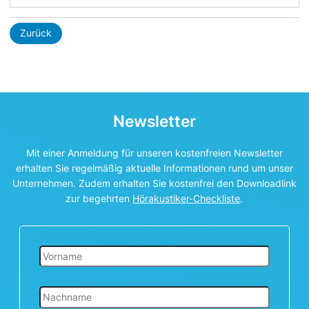
Zurück
Newsletter
Mit einer Anmeldung für unseren kostenfreien Newsletter
erhalten Sie regelmäßig aktuelle Informationen rund um unser
Unternehmen. Zudem erhalten Sie kostenfrei den Downloadlink
zur begehrten
Hörakustiker-Checkliste
.