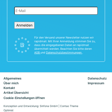
Anmelden
Für den Versand unserer Newsletter nutzen wir
rapidmail. Mit Ihrer Anmeldung stimmen Sie zu,
dass die eingegebenen Daten an rapidmail
übermittelt werden. Beachten Sie bitte deren
AGB
und
Datenschutzbestimmungen
.
Allgemeines
Datenschutz
Über mich
Impressum
Kontakt
Artikel Übersicht
Cookie-Einstellungen öffnen
Konzeption und Entwicklung: Sinfona GmbH
|
Contao Theme
Optimist